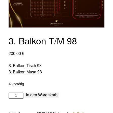
3. Balkon T/M 98
200,00
€
3. Balkon Tisch 98
3. Balkon Masa 98
4 vorrätig
3.
In den Warenkorb
Balkon
T/M
98
Menge