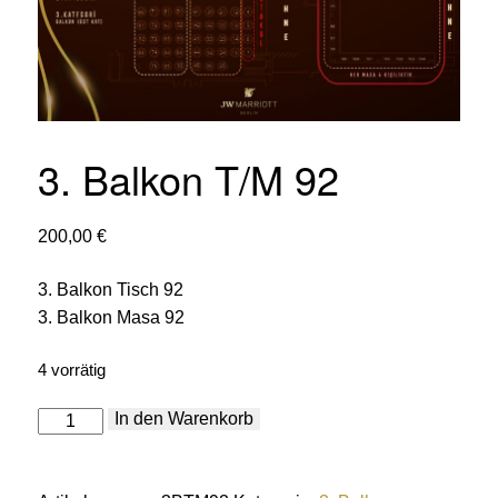
3. Balkon T/M 92
200,00
€
3. Balkon Tisch 92
3. Balkon Masa 92
4 vorrätig
3.
In den Warenkorb
Balkon
T/M
92
Menge