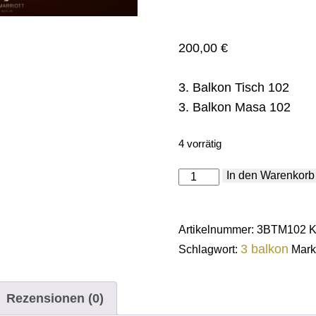
200,00
€
3. Balkon Tisch 102
3. Balkon Masa 102
4 vorrätig
3.
In den Warenkorb
Balkon
T/M
102
Menge
Artikelnummer:
3BTM102
K
3 balkon
Schlagwort:
Mark
Rezensionen (0)