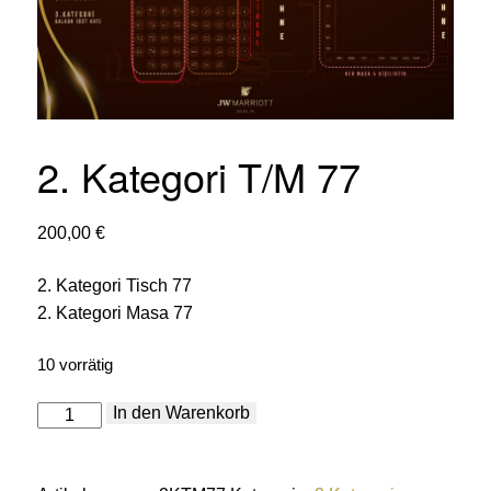
2. Kategori T/M 77
200,00
€
2. Kategori Tisch 77
2. Kategori Masa 77
10 vorrätig
2.
In den Warenkorb
Kategori
T/M
77
Menge