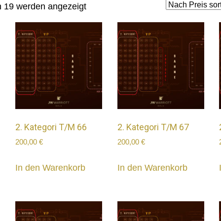
Nach
n 19 werden angezeigt
Preis
sortiert:
aufsteigend
2. Kategori T/M 66
2. Kategori T/M 67
200,00
€
200,00
€
In den Warenkorb
In den Warenkorb