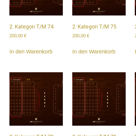
2. Kategori T/M 74
2. Kategori T/M 75
200,00
€
200,00
€
In den Warenkorb
In den Warenkorb