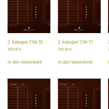
2. Kategori T/M 70
2. Kategori T/M 71
200,00
€
200,00
€
In den Warenkorb
In den Warenkorb