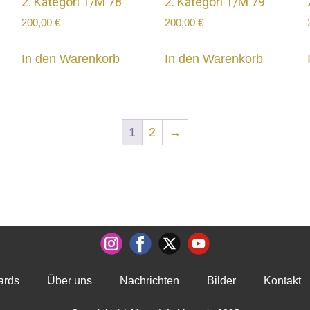
2. Kategori T/M 78
2. Kategori T/M 79
200,00
€
200,00
€
In den Warenkorb
In den Warenkorb
1
2
→
ards
Über uns
Nachrichten
Bilder
Kontakt