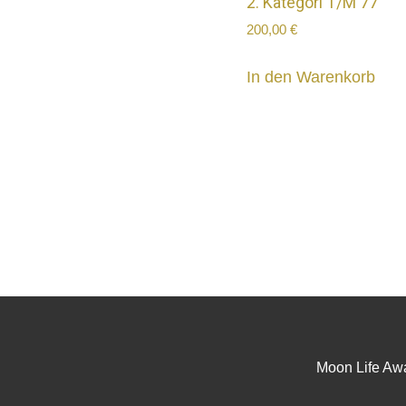
2. Kategori T/M 77
200,00
€
In den Warenkorb
Moon Life Aw