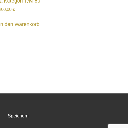
2. Kategori T/M 80
200,00
€
In den Warenkorb
Speichern